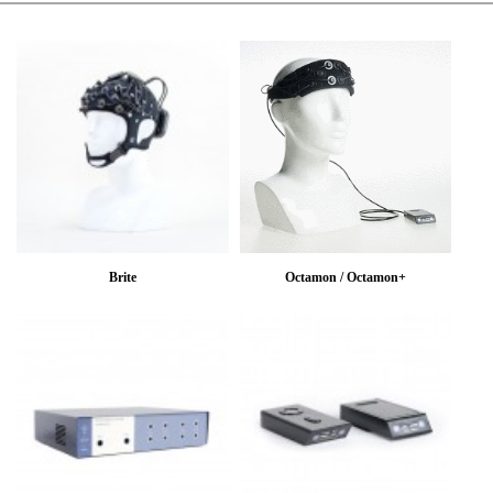
Brite
Octamon / Octamon+