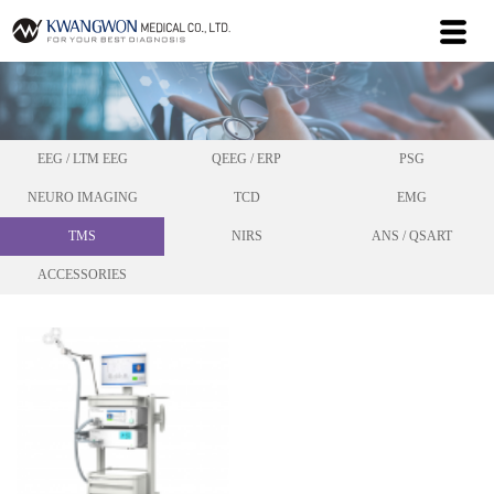
EEG / LTM EEG
QEEG / ERP
PSG
NEURO IMAGING
TCD
EMG
TMS
NIRS
ANS / QSART
ACCESSORIES